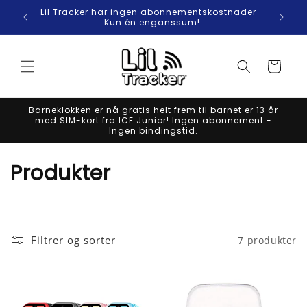
Gå videre
Lil Tracker har ingen abonnementskostnader -
Li
til
Kun én enganssum!
innholdet
Handlekurv
Barneklokken er nå gratis helt frem til barnet er 13 år
med SIM-kort fra ICE Junior! Ingen abonnement -
Ingen bindingstid.
S
Produkter
a
m
Filtrer og sorter
7 produkter
l
i
n