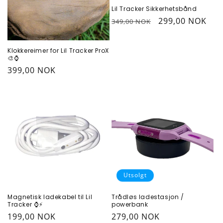
Lil Tracker Sikkerhetsbånd
Vanlig
Salgspris
299,00 NOK
349,00 NOK
pris
Klokkereimer for Lil Tracker ProX
🎨⌚
Vanlig
399,00 NOK
pris
Utsolgt
Magnetisk ladekabel til Lil
Trådløs ladestasjon /
Tracker ⌚⚡
powerbank
Vanlig
199,00 NOK
Vanlig
279,00 NOK