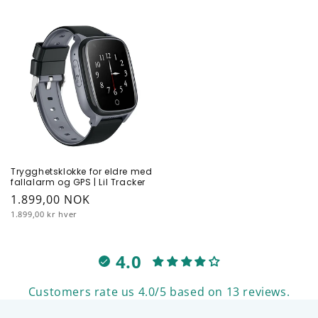
pris
pris
Trygghetsklokke for eldre med
fallalarm og GPS | Lil Tracker
Vanlig
1.899,00 NOK
Enhetspris
pris
1.899,00 kr hver
4.0
Customers rate us 4.0/5 based on 13 reviews.