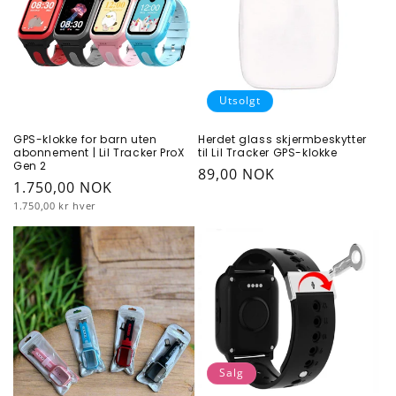
g
:
Utsolgt
GPS-klokke for barn uten
Herdet glass skjermbeskytter
abonnement | Lil Tracker ProX
til Lil Tracker GPS-klokke
Gen 2
Vanlig
89,00 NOK
Vanlig
1.750,00 NOK
pris
Enhetspris
pris
1.750,00 kr hver
Salg