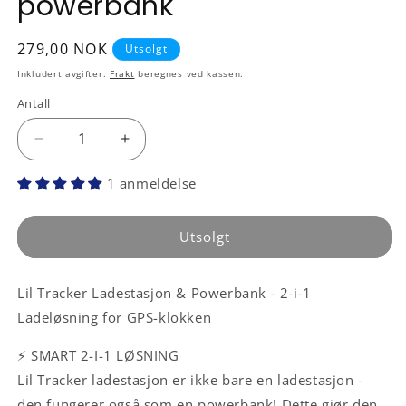
powerbank
Vanlig
279,00 NOK
Utsolgt
pris
Inkludert avgifter.
Frakt
beregnes ved kassen.
Antall
Antall
Senk
Øk
antallet
antallet
1 anmeldelse
for
for
Trådløs
Trådløs
ladestasjon
ladestasjon
Utsolgt
/
/
powerbank
powerbank
Lil Tracker Ladestasjon & Powerbank - 2-i-1
Ladeløsning for GPS-klokken
⚡ SMART 2-I-1 LØSNING
Lil Tracker ladestasjon er ikke bare en ladestasjon -
den fungerer også som en powerbank! Dette gjør den